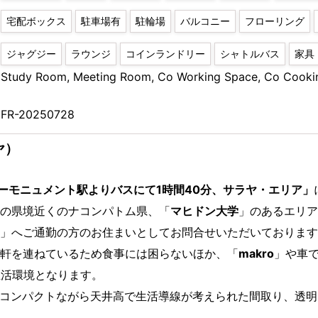
宅配ボックス
駐車場有
駐輪場
バルコニー
フローリング
ジャグジー
ラウンジ
コインランドリー
シャトルバス
家具
Study Room, Meeting Room, Co Working Space, Co Cooki
FR-20250728
ヤ）
リーモニュメント駅よりバスにて1時間40分、サラヤ・エリア」
の県境近くのナコンパトム県、「
マヒドン大学
」のあるエリア
」へご通勤の方のお住まいとしてお問合せいただいております
軒を連ねているため食事には困らないほか、「
makro
」や車で
生活環境となります。
ーム。コンパクトながら天井高で生活導線が考えられた間取り、透