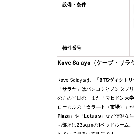
設備・条件
物件番号
Kave Salaya（ケーブ・サラ
Kave Salayaは、
「BTSヴィクト
「
サラヤ
」はバンコクとノンタブリ
の方の平日の、また「
マヒドン大学
ローカルの「
タラ―ト（市場）
」が
Plaza
」や「
Lotus’s
」など便利な
お部屋は23sq.mの1ベッドル
れていて明るい雰囲気です。