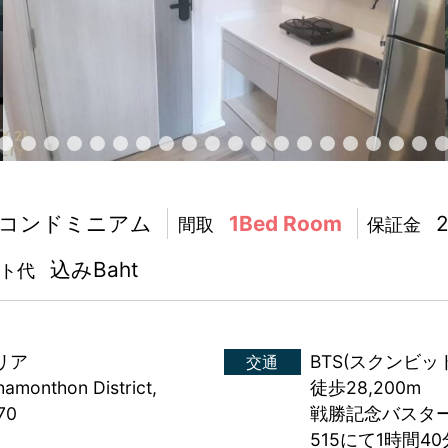
コンドミニアム
1Bed Room
間取
保証金
込みBaht
ト代
リア
BTS(スクンビ
交通
hamonthon District,
徒歩28,200m
70
戦勝記念バスター
515にて1時間40