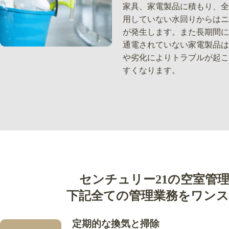
家具、家電製品に積もり、全
用していない水回りからはニ
が発生します。また長期間に
通電されていない家電製品は
や劣化によりトラブルが起こ
すくなります。
センチュリー21の空室管
下記全ての管理業務を
ワンス
定期的な換気と掃除