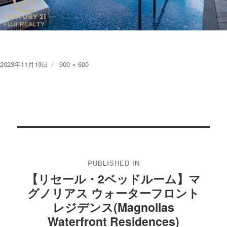
Posted
Full
2023年11月19日
900 × 600
on
size
投
稿
PUBLISHED IN
ナ
【リセール・2ベッドルーム】マ
ビ
グノリアス ウォーターフロント
ゲ
レジデンス(Magnolias
Waterfront Residences)
ー