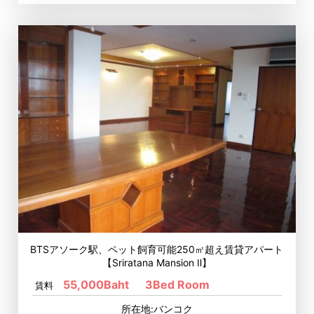
BTSアソーク駅、ペット飼育可能250㎡超え賃貸アパート
【Sriratana Mansion Ⅱ】
55,000Baht
3Bed Room
賃料
所在地:バンコク