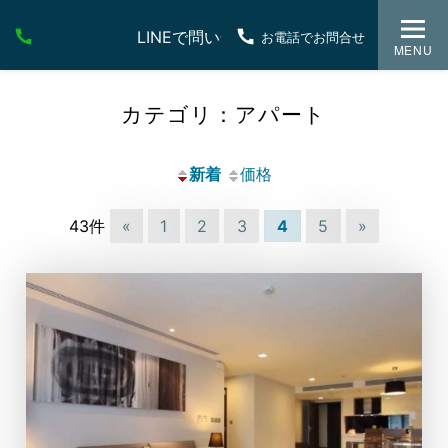
LINEで問い合わせ
お電話でお問合せ
MENU
カテゴリ：アパート
新着
価格
43件
«
1
2
3
4
5
»