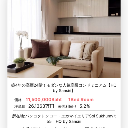
築4年の高層24階！モダンな人気高級コンドミニアム【HQ
by Sansiri】
11,500,000Baht
1Bed Room
価格
26.1363万円
5.2%
坪単価
表面利回り
所在地:バンコクトンロー・エカマイエリアSoi Sukhumvit
55 HQ by Sansiri