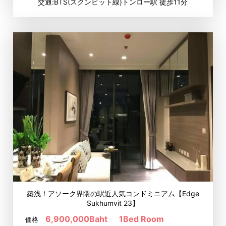
交通:BTS(スクンビット線)トンロー駅 徒歩11分
築浅！アソーク界隈の駅近人気コンドミニアム【Edge
Sukhumvit 23】
6,900,000Baht
1Bed Room
価格