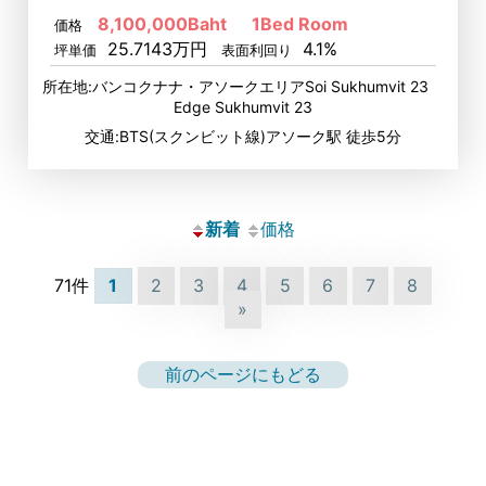
8,100,000Baht
1Bed Room
価格
25.7143万円
4.1%
坪単価
表面利回り
所在地:バンコクナナ・アソークエリアSoi Sukhumvit 23
Edge Sukhumvit 23
交通:BTS(スクンビット線)アソーク駅 徒歩5分
新着
価格
71件
1
2
3
4
5
6
7
8
»
前のページにもどる