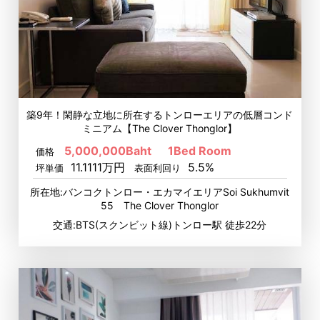
築9年！閑静な立地に所在するトンローエリアの低層コンド
ミニアム【The Clover Thonglor】
5,000,000Baht
1Bed Room
価格
11.1111万円
5.5%
坪単価
表面利回り
所在地:バンコクトンロー・エカマイエリアSoi Sukhumvit
55 The Clover Thonglor
交通:BTS(スクンビット線)トンロー駅 徒歩22分