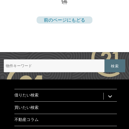
1件
前のページにもどる
検
索:
expand
借りたい検索
child
menu
買いたい検索
不動産コラム