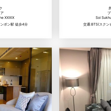
ク
リア
プ
he XXXIX
Soi Sukh
ロンポン駅 徒歩4分
交通:BTS(スクン