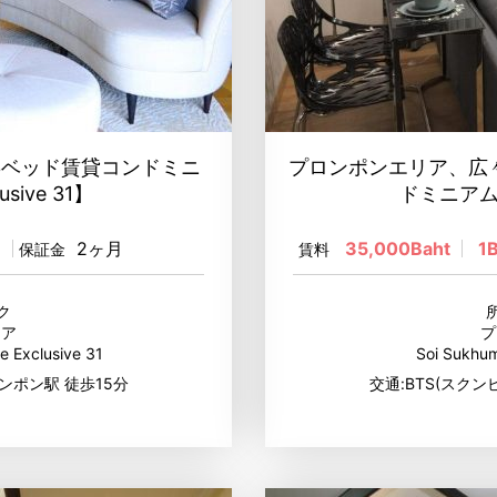
3ベッド賃貸コンドミニ
プロンポンエリア、広
usive 31】
ドミニアム【T
m
2ヶ月
35,000Baht
1
保証金
賃料
ク
リア
プ
 Exclusive 31
Soi Sukhu
ンポン駅 徒歩15分
交通:BTS(スクン