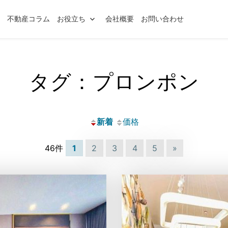
索
不動産コラム
お役立ち
会社概要
お問い合わせ
タグ：プロンポン
新着
価格
46件
1
2
3
4
5
»