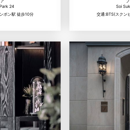
リア
プ
Park 24
Soi Su
ンポン駅 徒歩10分
交通:BTS(スクン