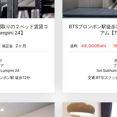
間取りの２ベッド賃貸コ
BTSプロンポン駅徒歩
pini 24】
アム【Th
2ヶ月
48,000Baht
1
保証金
賃料
ク
リア
プ
Lumpini 24
Soi Sukhum
ンポン駅 徒歩12分
交通:BTS(スクン