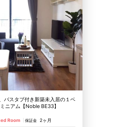
、バスタブ付き新築未入居の１ベ
ニアム【Noble BE33】
Bed Room
2ヶ月
保証金