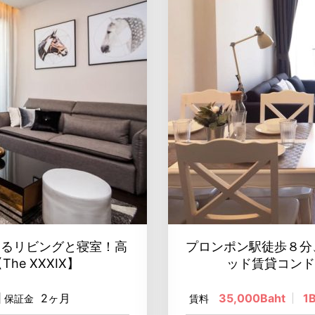
あるリビングと寝室！高
プロンポン駅徒歩８分
e XXXIX】
ッド賃貸コンドミ
2ヶ月
35,000Baht
1
保証金
賃料