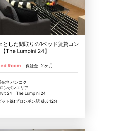
々とした間取りの1ベッド賃貸コン
he Lumpini 24】
Bed Room
2ヶ月
保証金
所在地:バンコク
ロンポンエリア
mvit 24 The Lumpini 24
ビット線)プロンポン駅 徒歩12分