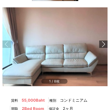
1
/
8
55,000Baht
コンドミニアム
賃料
種別
2Bed Room
2ヶ月
間取
保証金