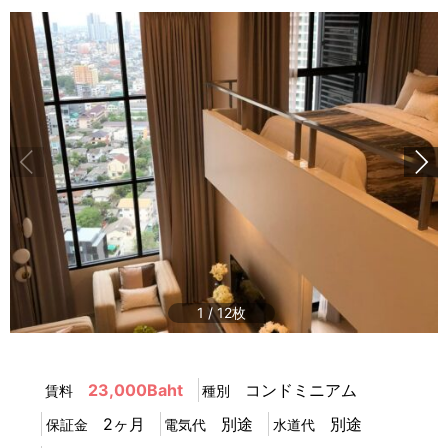
1
/
12
23,000Baht
コンドミニアム
賃料
種別
2ヶ月
別途
別途
保証金
電気代
水道代