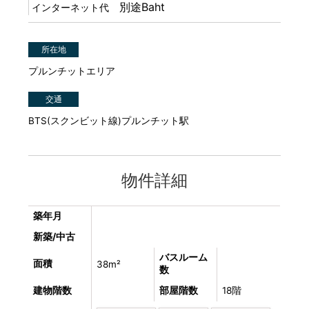
別途Baht
インターネット代
所在地
プルンチットエリア
交通
BTS(スクンビット線)プルンチット駅
物件詳細
築年月
新築/中古
バスルーム
面積
38m²
数
建物階数
部屋階数
18階