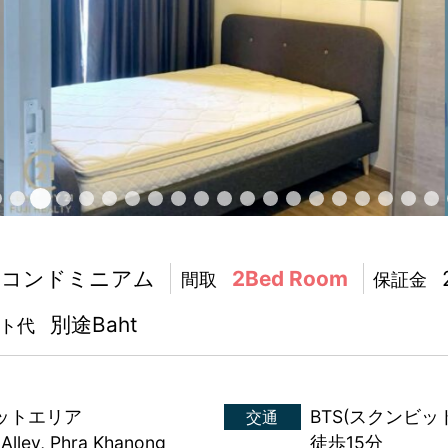
コンドミニアム
2Bed Room
間取
保証金
別途Baht
ト代
ットエリア
BTS(スクンビッ
交通
Alley, Phra Khanong
徒歩15分