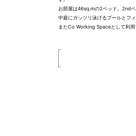
お部屋は46sq.mの2ベッド。2
中庭にガッツリ泳げるプールとフィ
またCo Working Spaceと