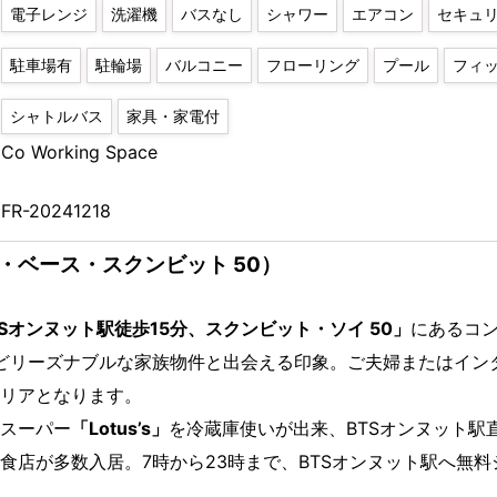
電子レンジ
洗濯機
バスなし
シャワー
エアコン
セキュ
駐車場有
駐輪場
バルコニー
フローリング
プール
フィ
シャトルバス
家具・家電付
Co Working Space
FR-20241218
50（ザ・ベース・スクンビット 50）
TSオンヌット駅徒歩15分、スクンビット・ソイ 50」
にあるコ
ほどリーズナブルな家族物件と出会える印象。ご夫婦またはイン
リアとなります。
スーパー
「Lotus’s」
を冷蔵庫使いが出来、BTSオンヌット駅
食店が多数入居。7時から23時まで、BTSオンヌット駅へ無